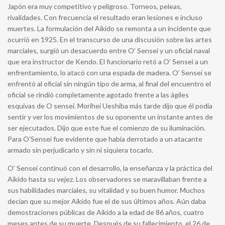
Japón era muy competitivo y peligroso. Torneos, peleas,
rivalidades. Con frecuencia el resultado eran lesiones e incluso
muertes. La formulación del Aikido se remonta a un incidente que
ocurrió en 1925. En el transcurso de una discusión sobre las artes
marciales, surgió un desacuerdo entre O’ Sensei y un oficial naval
que era instructor de Kendo. El funcionario retó a O’ Sensei a un
enfrentamiento, lo atacó con una espada de madera. O’ Sensei se
enfrentó al oficial sin ningún tipo de arma, al final del encuentro el
oficial se rindió completamente agotado frente a las ágiles
esquivas de O sensei. Morihei Ueshiba más tarde dijo que él podía
sentir y ver los movimientos de su oponente un instante antes de
ser ejecutados. Dijo que este fue el comienzo de su iluminación.
Para O’Sensei fue evidente que había derrotado a un atacante
armado sin perjudicarlo y sin ni siquiera tocarlo.
O’ Sensei continuó con el desarrollo, la enseñanza y la práctica del
Aikido hasta su vejez. Los observadores se maravillaban frente a
sus habilidades marciales, su vitalidad y su buen humor. Muchos
decían que su mejor Aikido fue el de sus últimos años. Aún daba
demostraciones públicas de Aikido a la edad de 86 años, cuatro
meses antes de su muerte. Después de su fallecimiento, el 26 de