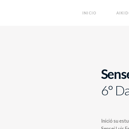
INICIO
AIKI
Sense
6° D
Inició su est
Sensei Luis F