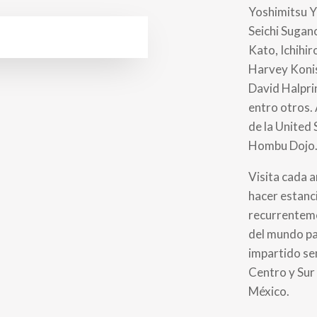
Yoshimitsu 
Seichi Sugan
Kato, Ichihir
Harvey Konis
David Halpri
entro otros.
de la United 
Hombu Dojo
Visita cada 
hacer estanc
recurrenteme
del mundo pa
impartido se
Centro y Sur
México.