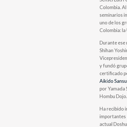
Colombia. Al
seminarios i
uno de los g
Colombia: la
Durante ese 
Shihan Yoshi
Vicepresiden
y fundó grup
certificado 
Aikido Sansui
por Yamada S
Hombu Dojo
Ha recibido 
importantes d
actual Doshu: