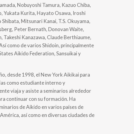
Yamada, Nobuyoshi Tamura, Kazuo Chiba,
o, Yukata Kurita, Hayato Osawa, Iroshi
o Shibata, Mitsunari Kanai, T.S. Okuyama,
berg, Peter Bernath, Donovan Waite,
n, Takeshi Kanazawa, Claude Berthiaume,
 Así como de varios Shidoin, principalmente
States Aikido Federation, Sansuikai y
.
año, desde 1998, el New York Aikikai para
ias como estudiante interno y
nte viaja y asiste a seminarios alrededor
ra continuar con su formación. Ha
minarios de Aikido en varios países de
 América, así como en diversas ciudades de