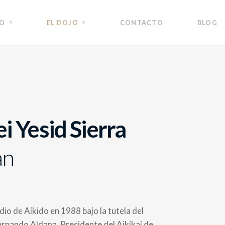
DO
EL DOJO
CONTACTO
BLOG
i Yesid Sierra
an
udio de Aikido en 1988 bajo la tutela del
ernando Aldana, Presidente del Aikikai de