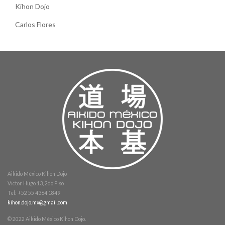
Kihon Dojo
Carlos Flores
Aikido México Kihon Dojo
Victor Hugo 13, 2do Piso
Tel: +52 55 4364 1849
kihon.dojo.mx@gmail.com
© 2022 Aikido México Kihon Dojo.