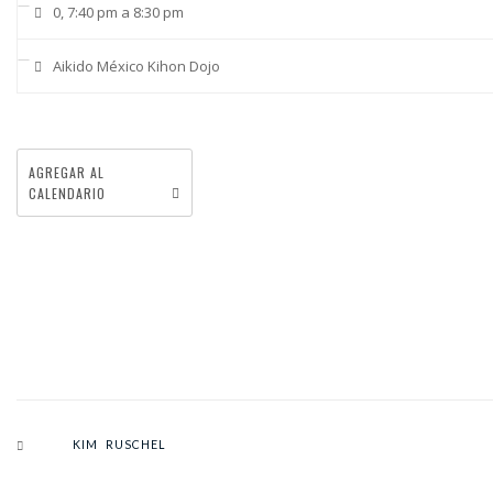
0, 7:40 pm a 8:30 pm
Aikido México Kihon Dojo
AGREGAR AL
CALENDARIO
KIM RUSCHEL