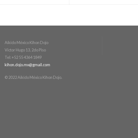
Aikido México Kihon Dojo
Victor Hugo 13, 2do Piso
Tel: +52 55 4364 1849
kihon.dojo.mx@gmail.com
© 2022 Aikido México Kihon Dojo.