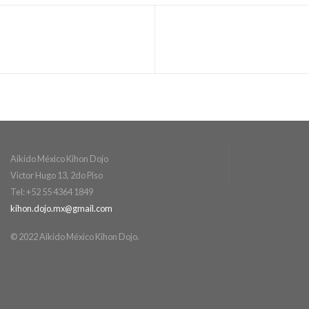
Aikido México Kihon Dojo
Victor Hugo 13, 2do Piso
Tel: +52 55 4364 1849
kihon.dojo.mx@gmail.com
© 2022 Aikido México Kihon Dojo.