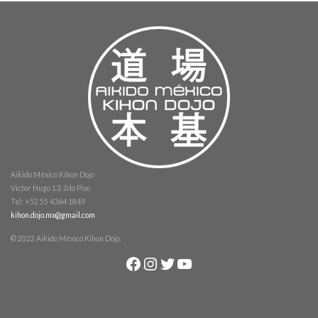
Aikido México Kihon Dojo
Victor Hugo 13, 2do Piso
Tel: +52 55 4364 1849
kihon.dojo.mx@gmail.com
© 2022 Aikido México Kihon Dojo.
Facebook
Instagram
Twitter
YouTube